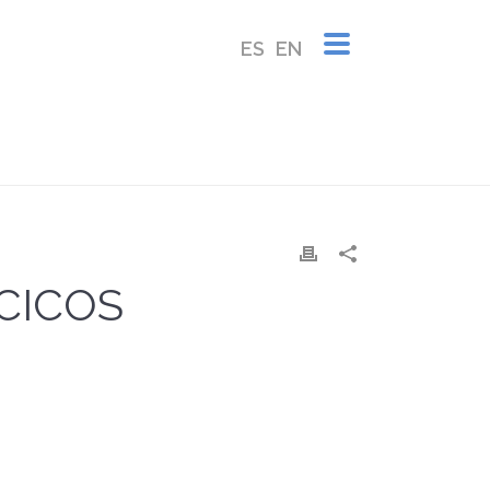
ES
EN
INICIO
/
DISCOGRAFÍA
/ CANTATAS Y VILLANCICOS
CICOS