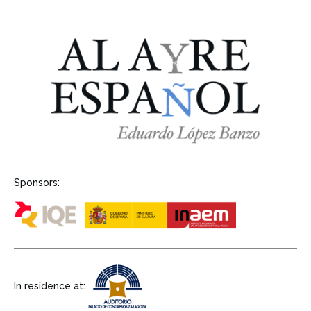
Sponsors:
In residence at: