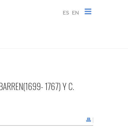
ES
EN
DE IRIBARREN (1699- 1767) Y C. SEIXAS (1704- 1742)
IBARREN(1699- 1767) Y C.