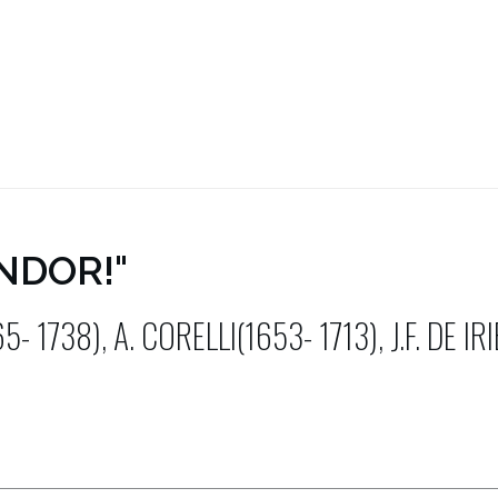
~ OBRAS DE JOSÉ DE TORRES (1665- 1738), A. CORELLI (1653- 1713), J.F. 
NDOR!"
 1738), A. CORELLI(1653- 1713), J.F. DE IR