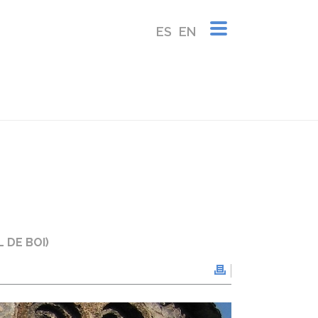
ES
EN
OCCULTI ~ SONATAS OP.2 • G.F. HÄNDEL (1685-1759)
 DE BOI)