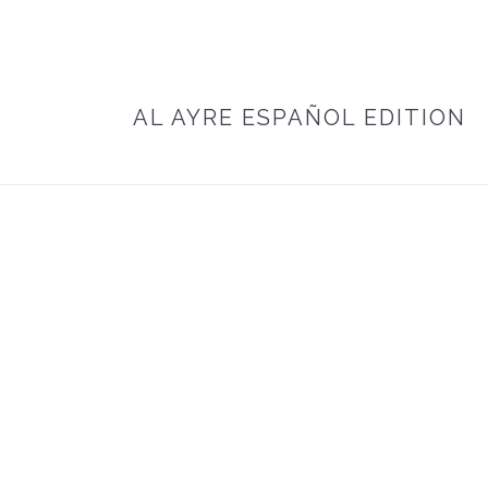
AL AYRE ESPAÑOL EDITION