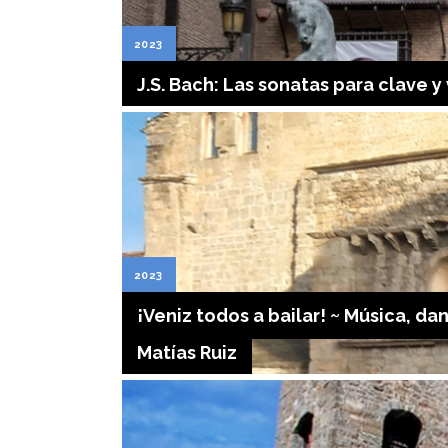
2023
J.S. Bach: Las sonatas para clave y
2023
¡Veniz todos a bailar! ~ Música, da
Matías Ruiz